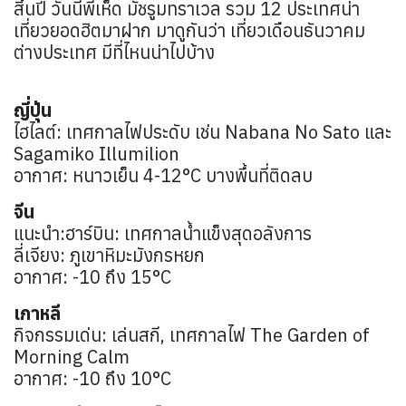
สิ้นปี วันนี้พี่เห็ด มัชรูมทราเวล รวม 12 ประเทศน่า
เที่ยวยอดฮิตมาฝาก มาดูกันว่า เที่ยวเดือนธันวาคม
ต่างประเทศ มีที่ไหนน่าไปบ้าง
ญี่ปุ่น
ไฮไลต์: เทศกาลไฟประดับ เช่น Nabana No Sato และ
Sagamiko Illumilion
อากาศ: หนาวเย็น 4-12°C บางพื้นที่ติดลบ ️
จีน
แนะนำ:ฮาร์บิน: เทศกาลน้ำแข็งสุดอลังการ
ลี่เจียง: ภูเขาหิมะมังกรหยก
อากาศ: -10 ถึง 15°C
เกาหลี
กิจกรรมเด่น: เล่นสกี, เทศกาลไฟ The Garden of
Morning Calm
อากาศ: -10 ถึง 10°C