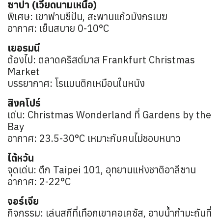
ซาปา (เวียดนามเหนือ)
พิเศษ: เขาฟานซีปัน, สะพานแก้วมังกรเมฆ
อากาศ: เย็นสบาย 0-10°C
เยอรมนี
ต้องไป: ตลาดคริสต์มาส Frankfurt Christmas
Market
บรรยากาศ: โรแมนติกเหมือนในหนัง
สิงคโปร์
เด่น: Christmas Wonderland ที่ Gardens by the
Bay
อากาศ: 23.5-30°C เหมาะกับคนไม่ชอบหนาว
ไต้หวัน
จุดเด่น: ตึก Taipei 101, อุทยานแห่งชาติอาลีซาน
อากาศ: 2-22°C
จอร์เจีย
กิจกรรม: เล่นสกีที่เทือกเขาคอเคซัส, อาบน้ำกำมะถันที่